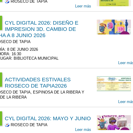
RIOSECO DE TAPIA
:00
Leer más
T
6
CYL DIGITAL 2026: DISEÑO E
7
00
IMPRESION 3D. CAMBIO DE
:00
A A 8 JUNIO 2026
n
T
SECO DE TAPIA
6
00
DÍA: 8 DE JUNIO 2026
8
HORA: 16:30
00
LUGAR: BIBLIOTECA MUNICIPAL
Leer má
n
00
ACTIVIDADES ESTIVALES
RIOSECO DE TAPIA2026
:00
SECO DE TAPIA, ESPINOSA DE LA RIBERA Y
T
 DE LA RIBERA
6
Leer má
4
00
CYL DIGITAL 2026: MAYO Y JUNIO
n
RIOSECO DE TAPIA
00
:00
Leer más
T