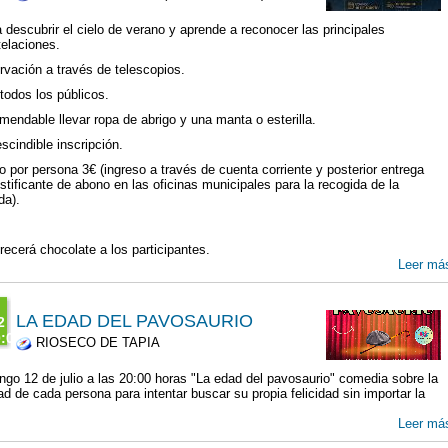
:00
T
 descubrir el cielo de verano y aprende a reconocer las principales
6
elaciones.
6
vación a través de telescopios.
00
todos los públicos.
g
endable llevar ropa de abrigo y una manta o esterilla.
00
scindible inscripción.
o por persona 3€ (ingreso a través de cuenta corriente y posterior entrega
ustificante de abono en las oficinas municipales para la recogida de la
da).
recerá chocolate a los participantes.
Leer má
LA EDAD DEL PAVOSAURIO
2
:00
RIOSECO DE TAPIA
T
6
go 12 de julio a las 20:00 horas "La edad del pavosaurio" comedia sobre la
l
tad de cada persona para intentar buscar su propia felicidad sin importar la
.
00
Leer má
l