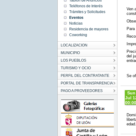
Tablón de Anuncios
21:30
Teléfonos de Interés
CES
Ven a
202
Trámites y Solicitudes
const
Sun
Eventos
Aug 1
Obser
21:30:
Noticias
CEST
Para 
Residencia de mayores
2026
Sun Au
Coworking
Recom
16
21:30:
Impre
CEST
LOCALIZACION
2026
Preci
MUNICIPIO
del j
LOS PUEBLOS
entra
TURISMO Y OCIO
PERFIL DEL CONTRATANTE
Se of
PORTAL DE TRANSPARENCIA
PAGO A PROVEEDORES
Sun
Jul 1
00:00
CES
202
Domin
Sun Ju
liber
12
edad
00:00:
CEST
2026
Sun Ju