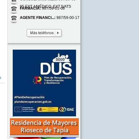
95 EXT 4/MÉDICO, EXT 5/ATS
FARMACIA:
987/59-01-06
AGENTE FINANCI...:
987/59-00-17
s