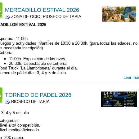
00
MERCADILLO ESTIVAL 2026
5
:00
ZONA DE OCIO, RIOSECO DE TAPIA
T
ADILLOE ESTIVAL 2026
6
l
00
pertura: 11:00h.
uegos y actividades infantiles de 18:30 a 20:30h. (para todas las edades, no
s necesaria inscripción).
l
etrería:
00
11:00h: Exposición de las aves.
20:30h: Espectáculo de cetrería.
ood Truck “La Llambrioneta” durante el día.
orneo de pádel días 3, 4 y 5 de Julio.
Leer má
TORNEO DE PADEL 2026
3
:00
RIOSECO DE TAPIA
T
6
 3, 4 y 5 de julio.
l
categorías:
00
ivel alto/ competición.
ivel medio/aficionado.
03
00
o: 20€ pareja.