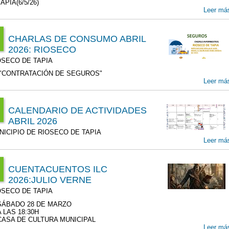
APIA(6/5/26)
00
Leer má
r
CHARLAS DE CONSUMO ABRIL
0
2026: RIOSECO
:00
SECO DE TAPIA
T
6
"CONTRATACIÓN DE SEGUROS"
Leer má
8
00
CALENDARIO DE ACTIVIDADES
r
ABRIL 2026
00
:00
ICIPIO DE RIOSECO DE TAPIA
T
Leer má
6
1
00
CUENTACUENTOS ILC
2026:JULIO VERNE
r
:00
SECO DE TAPIA
00
6
SÁBADO 28 DE MARZO
r
A LAS 18:30H
CASA DE CULTURA MUNICIPAL
00
Leer má