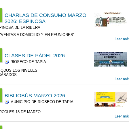
r
00
CHARLAS DE CONSUMO MARZO
2026: ESPINOSA
:00
INOSA DE LA RIBERA
6
"VENTAS A DOMICILIO Y EN REUNIONES"
Leer má
5
00
CLASES DE PÁDEL 2026
r
RIOSECO DE TAPIA
00
:00
TODOS LOS NIVELES
6
SÁBADOS
r
Leer má
00
BIBLIOBÚS MARZO 2026
r
MUNICIPIO DE RIOSECO DE TAPIA
00
:00
RCOLES 18 DE MARZO
6
Leer má
8
00