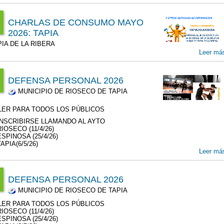
6
CHARLAS DE CONSUMO MAYO
6
00
2026: TAPIA
:00
IA DE LA RIBERA
T
6
Leer má
6
00
6
00
DEFENSA PERSONAL 2026
MUNICIPIO DE RIOSECO DE TAPIA
:00
6
00
T
LER PARA TODOS LOS PÚBLICOS
6
r
INSCRIBIRSE LLAMANDO AL AYTO
RIOSECO (11/4/26)
00
ESPINOSA (25/4/26)
APIA(6/5/26)
r
Leer má
0
DEFENSA PERSONAL 2026
MUNICIPIO DE RIOSECO DE TAPIA
:00
LER PARA TODOS LOS PÚBLICOS
T
RIOSECO (11/4/26)
6
ESPINOSA (25/4/26)
r