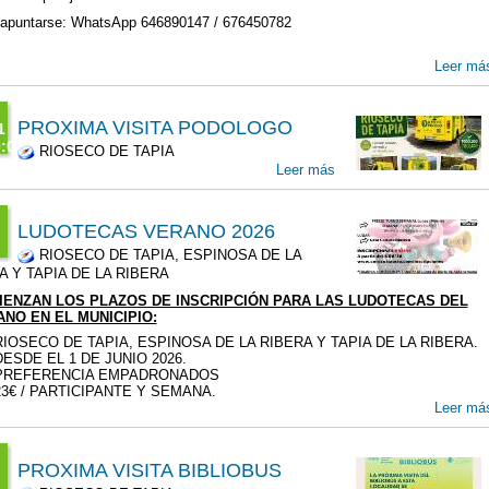
 apuntarse: WhatsApp 646890147 / 676450782
Leer má
PROXIMA VISITA PODOLOGO
1
:00
RIOSECO DE TAPIA
T
Leer más
6
l
00
LUDOTECAS VERANO 2026
RIOSECO DE TAPIA, ESPINOSA DE LA
l
:00
A Y TAPIA DE LA RIBERA
T
00
IENZAN LOS PLAZOS DE INSCRIPCIÓN PARA LAS LUDOTECAS DEL
6
NO EN EL MUNICIPIO:
9
RIOSECO DE TAPIA, ESPINOSA DE LA RIBERA Y TAPIA DE LA RIBERA.
00
DESDE EL 1 DE JUNIO 2026.
PREFERENCIA EMPADRONADOS
n
23€ / PARTICIPANTE Y SEMANA.
Leer má
00
PROXIMA VISITA BIBLIOBUS