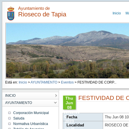
Ayuntamiento de
Rioseco de Tapia
Inicio
M
Está en:
Inicio
>
AYUNTAMIENTO
>
Eventos
> FESTIVIDAD DE CORP...
INICIO
FESTIVIDAD DE 
Thu
Jun
AYUNTAMIENTO
08
10:11:00
Corporación Municipal
CEST
Fecha
Thu Jun 08 1
Saluda
2023
Normativa Urbanística
Localidad
RIOSECO DE
Thu
Jun 08