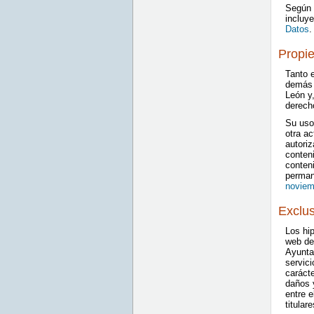
Según d
incluy
Datos
.
Propie
Tanto e
demás 
León y,
derecho
Su uso,
otra ac
autoriz
conteni
conten
perman
noviem
Exclus
Los hip
web de 
Ayunta
servici
caráct
daños y
entre e
titular