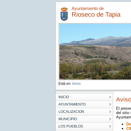
Ayuntamiento de
Rioseco de Tapia
Está en:
Inicio
INICIO
Aviso
AYUNTAMIENTO
El prese
LOCALIZACION
del sitio
Ayuntami
MUNICIPIO
Do
LOS PUEBLOS
CI