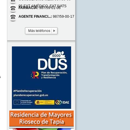
95 EXT 4/MÉDICO, EXT 5/ATS
FARMACIA:
987/59-01-06
AGENTE FINANCI...:
987/59-00-17
s