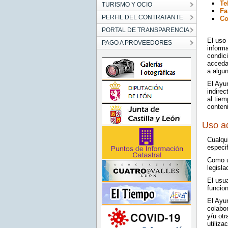
Te
TURISMO Y OCIO
Fa
PERFIL DEL CONTRATANTE
Co
PORTAL DE TRANSPARENCIA
El uso 
PAGO A PROVEEDORES
inform
condic
acceda 
a algu
El Ayu
indirec
al tie
conten
Uso a
Cualqu
especi
Como us
legisla
El usua
funcion
El Ayu
colabo
y/u otr
utiliza