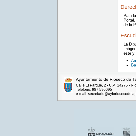
Derech
Para la
Portal
de la 
Escud
La Dip
imágen
este y
Ar
Ba
Ayuntamiento de Rioseco de T
Calle El Parque, 2 - C.P.: 24275 - R
Teléfono: 987 590095
e-mail: secretario@aytoriosecodetap