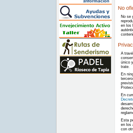
No ofi
No se g
reprod
en los 
autént
conteni
Privac
A trav
consent
único y
trate.
En ning
tercero
previst
Protec
En cum
Decret
desarro
derecho
reglam
Esta po
en los 
con ot