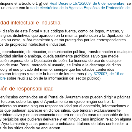
ispone el artículo 6.1 g) del
Real Decreto 1671/2009, de 6 de noviembre
, se
e un enlace con la
sede electrónica de la Agencia Española de Protección de
dad intelectual e industrial
l diseño de este Portal y sus códigos fuente, como los logos, marcas, y
signos distintivos que aparecen en la misma, pertenecen a la Diputación de
 en su caso, al Ayuntamiento y están protegidos por los correspondientes
s de propiedad intelectual e industrial.
 reproducción, distribución, comunicación pública, transformación o cualquie
tividad similar o análoga, queda totalmente prohibida salvo que medie
ación expresa de la Diputación de León. La licencia de uso de cualquier
do de este Portal, otorgada al usuario, se limita a la descarga de dicho
ido y el uso privado del mismo, siempre que los citados contenidos
ezcan íntegros y se cite la fuente de los mismos (
Ley 37/2007, de 16 de
bre
sobre reutilización de la información del sector público).
ión de responsabilidad
ervínculos contenidos en el Portal del Ayuntamiento pueden dirigir a páginas
terceros sobre las que el Ayuntamiento no ejerce ningún control. El
miento no asume ninguna responsabilidad por el contenido, informaciones o
os que pudieran aparecer en dichos sitios, que tendrán exclusivamente
er informativo y en consecuencia no será en ningún caso responsable de los
 perjuicios que pudieran derivarse y en ningún caso implican relación alguna
l Ayuntamiento y a las personas o entidades titulares de tales contenidos o
es de los sitios donde se encuentren.