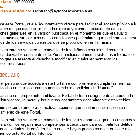
léfono:
987 590095
x:
rreo electrónico:
secretario@aytoriosecodetapia.es
de este Portal, que el Ayuntamiento ofrece para facilitar el acceso público a l
ación de que dispone, implica la expresa y plena aceptación de estas
iones generales en la versión publicada en el momento en que el usuario
al mismo, sin perjuicio de las condiciones particulares que pudieran aplicars
nos de los servicios concretos que se proporcionen en la misma.
ntamiento no se hace responsable de los daños o perjuicios directos o
tos derivados del uso de este Portal, incluidos daños a sistemas informáticos
mpo que se reserva el derecho a modificar en cualquier momento los
idos mostrados.
decuado
ier persona que acceda a este Portal se compromete a cumplir las normas
ficadas en este documento adquiriendo la condición de “Usuario”.
uario se compromete a utilizar el Portal de forma diligente de acuerdo a la
ción vigente, la moral y las buenas costumbres generalmente establecidas.
rio se compromete a no realizar acciones que puedan poner el peligro el
amiento de este Portal.
ntamiento no se hace responsable de los actos cometidos por sus usuarios y
rará con los organismos competentes a cada caso para combatir los delitos
as actividades de carácter ilícito que se hayan podido producir en base a la
ción de este Portal de Internet.