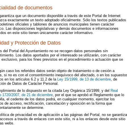
cialidad de documentos
arantiza que un documento disponible a través de este Portal de Internet
uzca exactamente un texto adoptado oficialmente. Sólo los textos publicados
boletines oficiales y tablones de anuncios municipales tienen carácter
ico. Las disposiciones legislativas y demás documentos e informaciones
dos en este sitio tienen únicamente carácter informativo.
idad y Protección de Datos
és del Portal del Ayuntamiento no se recogen datos personales sin
imiento. Los datos aportados por el interesado se utilizarán, con carácter
 exclusivo, para los fines previstos en el procedimiento o actuación que se
ún caso los referidos datos serán objeto de tratamiento o de cesión a
s, si no es con el consentimiento inequívoco del afectado, o en los supuesto
os en los artículos 6.2 y 11.2 de la
Ley 15/1999, de 13 de diciembre
, de
ción de Datos de Carácter Personal.
plimiento de lo dispuesto en la citada Ley Orgánica 15/1999, y del
Real
o 1720/2007, de 21 de diciembre
, por el que se aprobó el Reglamento que lo
lla, el cedente de los datos podrá, en cualquier momento, ejercitar los
s de acceso, rectificación, cancelación y oposición en la forma que
entariamente se determine.
lítica de privacidad es de aplicación a las páginas del Portal, no se garantiza
accesos a través de enlaces con este sitio, ni a los enlaces desde este sitio
ras webs.