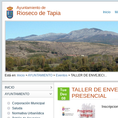
Ayuntamiento de
Rioseco de Tapia
Inicio
M
Está en:
Inicio
>
AYUNTAMIENTO
>
Eventos
> TALLER DE ENVEJECI...
INICIO
TALLER DE ENVE
Tue
Dec
AYUNTAMIENTO
PRESENCIAL
08
09:49:00
Corporación Municipal
CET
Inscripcio
Saluda
2020
Normativa Urbanística
Tue Dec
08