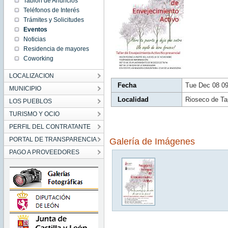
Tablón de Anuncios
09:49:00
Teléfonos de Interés
CET
2020
Trámites y Solicitudes
Tue Dec
Eventos
08
09:49:00
Noticias
CET
2020
Residencia de mayores
Coworking
LOCALIZACION
Fecha
Tue Dec 08 0
MUNICIPIO
Localidad
Rioseco de Ta
LOS PUEBLOS
TURISMO Y OCIO
PERFIL DEL CONTRATANTE
PORTAL DE TRANSPARENCIA
Galería de Imágenes
PAGO A PROVEEDORES