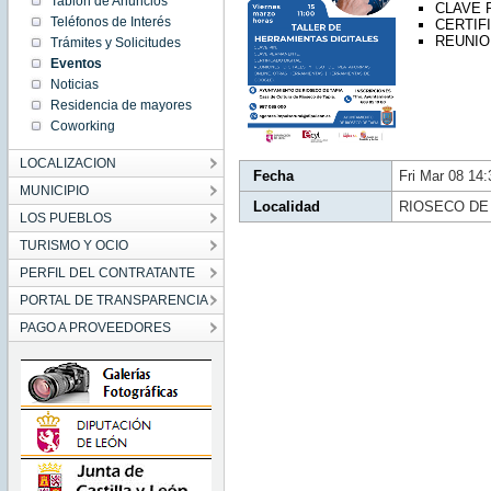
Tablón de Anuncios
CLAVE 
14:33:00
Teléfonos de Interés
CERTIF
CET
2024
REUNIO
Trámites y Solicitudes
Fri Mar
Eventos
08
14:33:00
Noticias
CET
2024
Residencia de mayores
Coworking
LOCALIZACION
Fecha
Fri Mar 08 14
MUNICIPIO
Localidad
RIOSECO DE
LOS PUEBLOS
TURISMO Y OCIO
PERFIL DEL CONTRATANTE
PORTAL DE TRANSPARENCIA
PAGO A PROVEEDORES