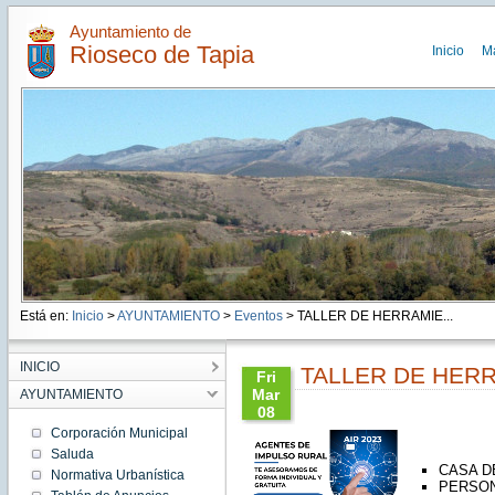
Ayuntamiento de
Rioseco de Tapia
Inicio
M
Está en:
Inicio
>
AYUNTAMIENTO
>
Eventos
> TALLER DE HERRAMIE...
INICIO
TALLER DE HERR
Fri
Mar
AYUNTAMIENTO
08
14:33:00
Corporación Municipal
CET
Saluda
2024
CASA D
Normativa Urbanística
Fri Mar
PERSON
08