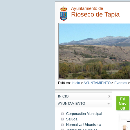
Ayuntamiento de
Rioseco de Tapia
Está en:
Inicio
>
AYUNTAMIENTO
>
Eventos
>
INICIO
Fri
Nov
AYUNTAMIENTO
08
18:00:
Corporación Municipal
CET
Saluda
2019
Normativa Urbanística
Fri Nov
08