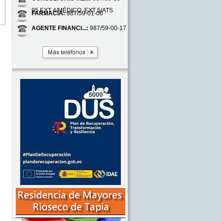
95 EXT 4/MÉDICO, EXT 5/ATS
FARMACIA:
987/59-01-06
AGENTE FINANCI...:
987/59-00-17