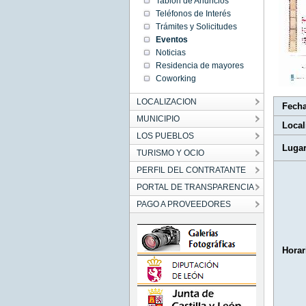
Tablón de Anuncios
18:00:00
Teléfonos de Interés
CET
2019
Trámites y Solicitudes
Fri Nov
Eventos
08
18:00:00
Noticias
CET
2019
Residencia de mayores
Coworking
LOCALIZACION
Fech
MUNICIPIO
Local
LOS PUEBLOS
Luga
TURISMO Y OCIO
PERFIL DEL CONTRATANTE
PORTAL DE TRANSPARENCIA
PAGO A PROVEEDORES
Horar