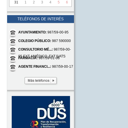
31
1
2
3
4
5
6
TELÉFONOS DE INTERÉS
AYUNTAMIENTO:
987/59-00-95
COLEGIO PÚBLICO:
987 590000
CONSULTORIO MÉ...:
987/59-00-
95 EXT 4/MÉDICO, EXT 5/ATS
FARMACIA:
987/59-01-06
AGENTE FINANCI...:
987/59-00-17