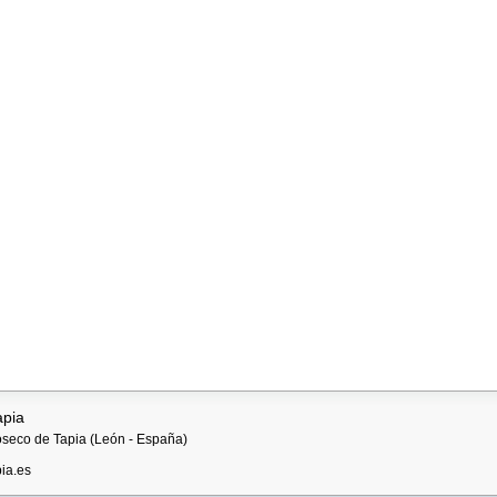
apia
ioseco de Tapia (León - España)
ia.es