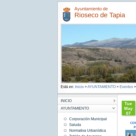
Ayuntamiento de
Rioseco de Tapia
Está en:
Inicio
>
AYUNTAMIENTO
>
Eventos
>
INICIO
Tue
May
AYUNTAMIENTO
07
10:46:
Corporación Municipal
CEST
Saluda
2024
Normativa Urbanística
Tue
May 07