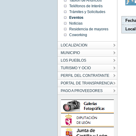
Tablón de Anuncios
10:46:00
Teléfonos de Interés
CEST
2024
Trámites y Solicitudes
Tue May
Eventos
07
Fech
10:46:00
Noticias
CEST
2024
Local
Residencia de mayores
Coworking
LOCALIZACION
MUNICIPIO
LOS PUEBLOS
TURISMO Y OCIO
PERFIL DEL CONTRATANTE
PORTAL DE TRANSPARENCIA
PAGO A PROVEEDORES