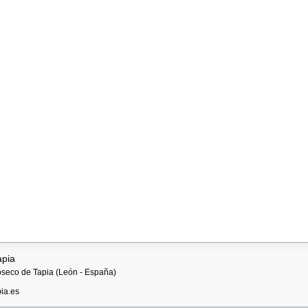
apia
ioseco de Tapia (León - España)
ia.es