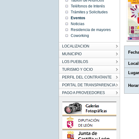
Tablón de Anuncios
08:44:00
Teléfonos de Interés
CEST
2025
Trámites y Solicitudes
Tue Aug
Eventos
05
08:44:00
Noticias
CEST
2025
Residencia de mayores
Coworking
LOCALIZACION
Fech
MUNICIPIO
LOS PUEBLOS
Local
TURISMO Y OCIO
Luga
PERFIL DEL CONTRATANTE
PORTAL DE TRANSPARENCIA
Horar
PAGO A PROVEEDORES