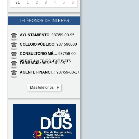
31
1
2
3
4
5
6
TELÉFONOS DE INTERÉS
AYUNTAMIENTO:
987/59-00-95
COLEGIO PÚBLICO:
987 590000
CONSULTORIO MÉ...:
987/59-00-
95 EXT 4/MÉDICO, EXT 5/ATS
FARMACIA:
987/59-01-06
AGENTE FINANCI...:
987/59-00-17