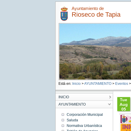
Ayuntamiento de
Rioseco de Tapia
Está en:
Inicio
>
AYUNTAMIENTO
>
Eventos
>
INICIO
Tue
Aug
AYUNTAMIENTO
05
08:44:
Corporación Municipal
CEST
Saluda
2025
Normativa Urbanística
Tue
Aug 05