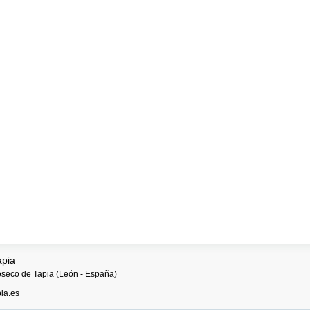
apia
ioseco de Tapia (León - España)
ia.es