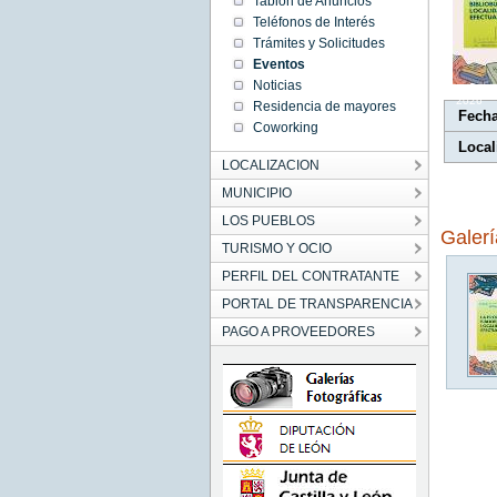
Tablón de Anuncios
00:00:00
Teléfonos de Interés
CEST
2026
Trámites y Solicitudes
Wed Jun
Eventos
17
00:00:00
Noticias
CEST
2026
Residencia de mayores
Fech
Coworking
Local
LOCALIZACION
MUNICIPIO
LOS PUEBLOS
Galer
TURISMO Y OCIO
PERFIL DEL CONTRATANTE
PORTAL DE TRANSPARENCIA
PAGO A PROVEEDORES