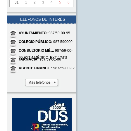
31
1
2
3
4
5
6
TELÉFONOS DE INTERÉS
AYUNTAMIENTO:
987/59-00-95
COLEGIO PÚBLICO:
987 590000
CONSULTORIO MÉ...:
987/59-00-
95 EXT 4/MÉDICO, EXT 5/ATS
FARMACIA:
987/59-01-06
AGENTE FINANCI...:
987/59-00-17