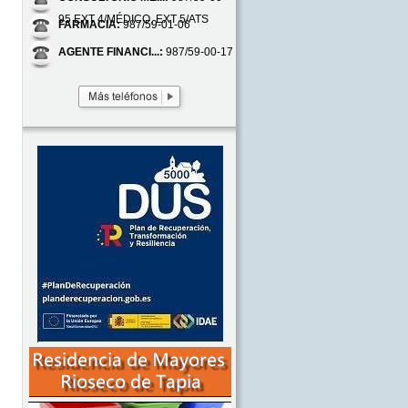
95 EXT 4/MÉDICO, EXT 5/ATS
FARMACIA:
987/59-01-06
AGENTE FINANCI...:
987/59-00-17