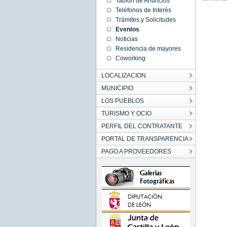
Tablón de Anuncios
01:00:00
Teléfonos de Interés
CET
1970
Trámites y Solicitudes
Thu Jan
Eventos
01
01:00:00
Noticias
CET
1970
Residencia de mayores
Coworking
LOCALIZACION
MUNICIPIO
LOS PUEBLOS
TURISMO Y OCIO
PERFIL DEL CONTRATANTE
PORTAL DE TRANSPARENCIA
PAGO A PROVEEDORES