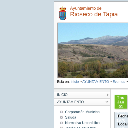
Ayuntamiento de
Rioseco de Tapia
Está en:
Inicio
>
AYUNTAMIENTO
>
Eventos
>
INICIO
Thu
Jan
AYUNTAMIENTO
01
01:00:
Corporación Municipal
CET
Fech
Saluda
1970
Normativa Urbanística
Local
Thu
Jan 01