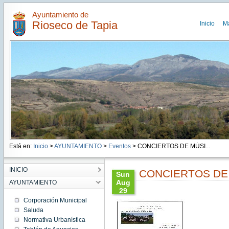
Ayuntamiento de
Rioseco de Tapia
Inicio
M
Está en:
Inicio
>
AYUNTAMIENTO
>
Eventos
> CONCIERTOS DE MÚSI...
INICIO
CONCIERTOS DE
Sun
Aug
AYUNTAMIENTO
29
19:00:00
Corporación Municipal
CEST
Saluda
2021
Normativa Urbanística
Sun
Aug 29