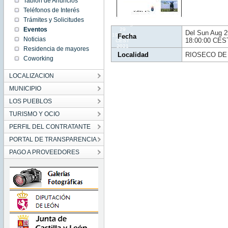
Tablón de Anuncios
19:00:00
Teléfonos de Interés
CEST
2021
Trámites y Solicitudes
Sun Aug
Eventos
29
Del Sun Aug 2
19:00:00
Fecha
Noticias
18:00:00 CES
CEST
2021
Residencia de mayores
Localidad
RIOSECO DE
Coworking
LOCALIZACION
MUNICIPIO
LOS PUEBLOS
TURISMO Y OCIO
PERFIL DEL CONTRATANTE
PORTAL DE TRANSPARENCIA
PAGO A PROVEEDORES