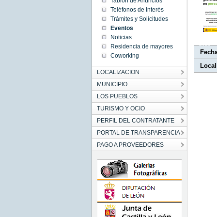
Tablón de Anuncios
15:48:00
Teléfonos de Interés
CEST
2023
Trámites y Solicitudes
Wed Oct
Eventos
25
15:48:00
Noticias
CEST
2023
Residencia de mayores
Fech
Coworking
Local
LOCALIZACION
MUNICIPIO
LOS PUEBLOS
TURISMO Y OCIO
PERFIL DEL CONTRATANTE
PORTAL DE TRANSPARENCIA
PAGO A PROVEEDORES