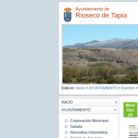
Ayuntamiento de
Rioseco de Tapia
Está en:
Inicio
>
AYUNTAMIENTO
>
Eventos
>
INICIO
Wed
Oct
AYUNTAMIENTO
25
15:48:
Corporación Municipal
CEST
Saluda
2023
Normativa Urbanística
Wed
Oct 25