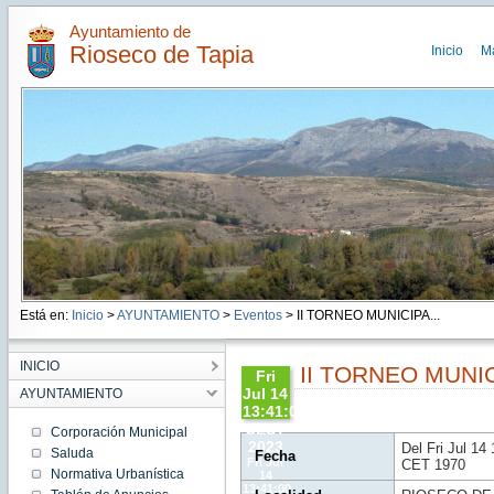
Ayuntamiento de
Rioseco de Tapia
Inicio
M
Está en:
Inicio
>
AYUNTAMIENTO
>
Eventos
> II TORNEO MUNICIPA...
INICIO
II TORNEO MUNI
Fri
Jul 14
AYUNTAMIENTO
13:41:00
CEST
Corporación Municipal
2023
Del Fri Jul 1
Saluda
Fecha
Fri Jul
CET 1970
Normativa Urbanística
14
13:41:00