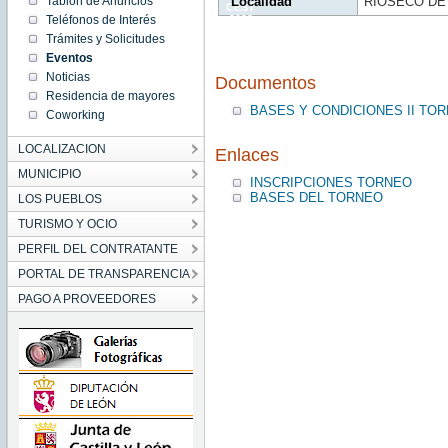
Tablón de Anuncios
Localidad
RIOSECO DE
CEST
Teléfonos de Interés
2023
Fri Jul 14
Trámites y Solicitudes
13:41:00
CEST
Eventos
2023
Noticias
Documentos
Residencia de mayores
BASES Y CONDICIONES II TO
Coworking
LOCALIZACION
Enlaces
MUNICIPIO
INSCRIPCIONES TORNEO
BASES DEL TORNEO
LOS PUEBLOS
TURISMO Y OCIO
PERFIL DEL CONTRATANTE
PORTAL DE TRANSPARENCIA
PAGO A PROVEEDORES