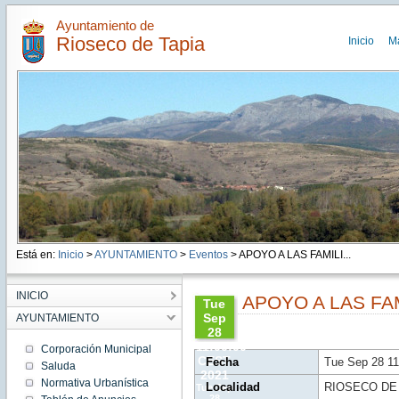
Ayuntamiento de
Rioseco de Tapia
Inicio
M
Está en:
Inicio
>
AYUNTAMIENTO
>
Eventos
> APOYO A LAS FAMILI...
INICIO
APOYO A LAS F
Tue
Sep
AYUNTAMIENTO
28
11:00:00
Corporación Municipal
CEST
Fecha
Tue Sep 28 1
Saluda
2021
Normativa Urbanística
Localidad
RIOSECO DE
Tue Sep
28