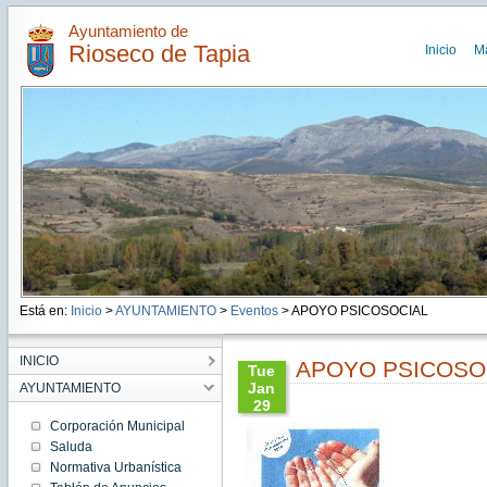
Ayuntamiento de
Rioseco de Tapia
Inicio
M
Está en:
Inicio
>
AYUNTAMIENTO
>
Eventos
> APOYO PSICOSOCIAL
INICIO
APOYO PSICOSO
Tue
Jan
AYUNTAMIENTO
29
11:00:00
Corporación Municipal
CET
Saluda
2019
Normativa Urbanística
Tue Jan
29