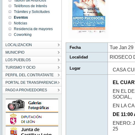
Tablón de Anuncios
11:00:00
Teléfonos de Interés
CET
2019
Trámites y Solicitudes
Tue Jan
Eventos
29
11:00:00
Noticias
CET
2019
Residencia de mayores
Coworking
LOCALIZACION
Tue Jan 29
Fecha
MUNICIPIO
RIOSECO 
Localidad
LOS PUEBLOS
TURISMO Y OCIO
Lugar
CASA CU
PERFIL DEL CONTRATANTE
EL CUAR
PORTAL DE TRANSPARENCIA
PAGO A PROVEEDORES
EN EL D
SOCIAL,
EN LA C
DE 11:00 
ENERO: 
25