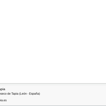
apia
ioseco de Tapia (León - España)
ia.es