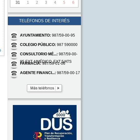
31
1
2
3
4
5
6
TELÉFONOS DE INTERÉS
AYUNTAMIENTO:
987/59-00-95
COLEGIO PÚBLICO:
987 590000
o
CONSULTORIO MÉ...:
987/59-00-
95 EXT 4/MÉDICO, EXT 5/ATS
FARMACIA:
987/59-01-06
AGENTE FINANCI...:
987/59-00-17