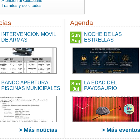
Atención al Ciudadano
Trámites y solicitudes
cias
Agenda
INTERVENCION MOVIL
NOCHE DE LAS
Sun
DE ARMAS
ESTRELLAS
Aug
16
:00
21:30:00
CEST
2026
Sun
Aug
16
00
21:30:00
BANDO APERTURA
LA EDAD DEL
CEST
Sun
2026
PISCINAS MUNICIPALES
PAVOSAURIO
Jul
12
:00
00:00:00
CEST
2026
Sun
Jul 12
00
00:00:00
CEST
> Más noticias
> Más evento
2026